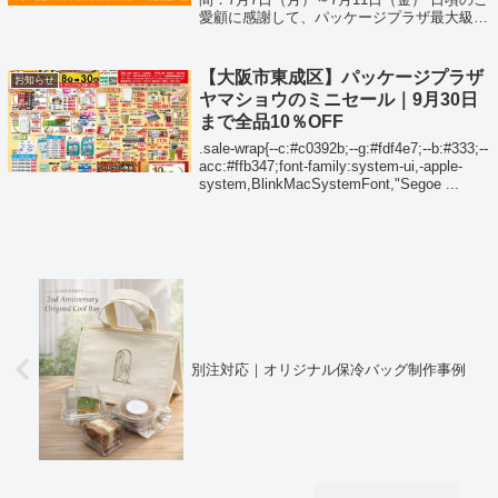
愛顧に感謝して、パッケージプラザ最大級の
『夏のビッグセール』を開催します！ 🎯 店
舗限定SALE商品も多数ご用意！このチャン
スをお見逃しなく。 ▲...
【大阪市東成区】パッケージプラザ
お知らせ
ヤマショウのミニセール｜9月30日
まで全品10％OFF
.sale-wrap{--c:#c0392b;--g:#fdf4e7;--b:#333;--
acc:#ffb347;font-family:system-ui,-apple-
system,BlinkMacSystemFont,"Segoe ...
別注対応｜オリジナル保冷バッグ制作事例