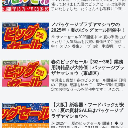
催しておりました夏のビッグセールは無事終
了いたしました。たくさんのお客様にご来店
いただき心より感謝申し上げます。お買い上
げくださいました皆様、本当にありがとうご
ざいました。次回のビッグセールは１０月...
📍パッケージプラザヤマショウの
セール情報
2025年・夏のビッグセール開催中！
🎉 サマーセール2025開催中 🎉 夏の準備にぴ
ったり！人気商品をお買い得価格でご提供
中！ スワン 養生テープ（緑・半透明） サイ
ズ：50mm×25m価格：各188円（税込） 不
織布おしぼり 平型タイプ 180×240mm／200
枚入り価格...
春のビッグセール【3/2〜3/6】業務
セール情報
用消耗品が大特価｜パッケージプラ
ザヤマショウ（東成区）
🚨見逃し厳禁‼️ 春のビッグセール開催🚨 日頃
のご愛顧に感謝を込めて、 3/2〜3/6の期間限
定でお得なセールを開催中です！ 📌このペ
ージの内容 📰 チラシ 🔥 目玉商品 🏪 店舗情
報 🌐 SNS/HP 📰 チラシ（全商品はこちら）
🔥 目...
【大阪】紙容器・フードパックが安
お知らせ
い！夏の資材SALEはパッケージプ
ラザヤマショウへ
🎉 2025年 夏のビッグセール 開催！ ◆ 期
間：7月7日（月）～7月11日（金） 日頃のご