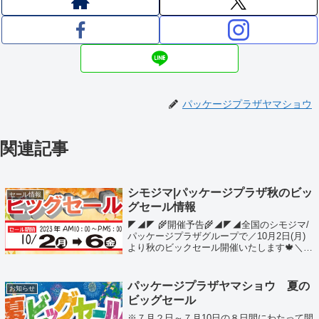
パッケージプラザヤマショウ
関連記事
シモジマ|パッケージプラザ秋のビッ
セール情報
グセール情報
◤◢◤ 🌾開催予告🌾◢◤◢全国のシモジマ/
パッケージプラザグループで／10月2日(月)
より秋のビックセール開催いたします🍁＼ご
来店お待ちしております🛒開催期間：2023年
10月2日（月）～10月6日（金）
パッケージプラザヤマショウ 夏の
お知らせ
ビッグセール
※７月２日～７月10日の８日間にわたって開