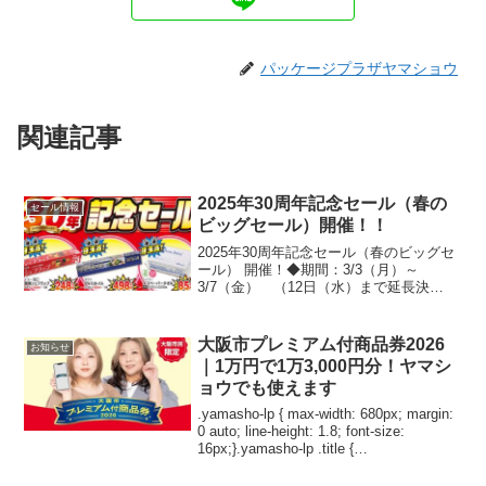
パッケージプラザヤマショウ
関連記事
2025年30周年記念セール（春の
セール情報
ビッグセール）開催！！
2025年30周年記念セール（春のビッグセ
ール） 開催！◆期間：3/3（月）～
3/7（金） （12日（水）まで延長決
定！）日頃のお客様のご愛顧に感謝し
て、『30周年記念セール』を開催いたし
ます。※店舗限定ＳＡＬＥ商品も多
大阪市プレミアム付商品券2026
お知らせ
数！！お問い合わせは...
｜1万円で1万3,000円分！ヤマシ
ョウでも使えます
.yamasho-lp { max-width: 680px; margin:
0 auto; line-height: 1.8; font-size:
16px;}.yamasho-lp .title {
background:#e600...