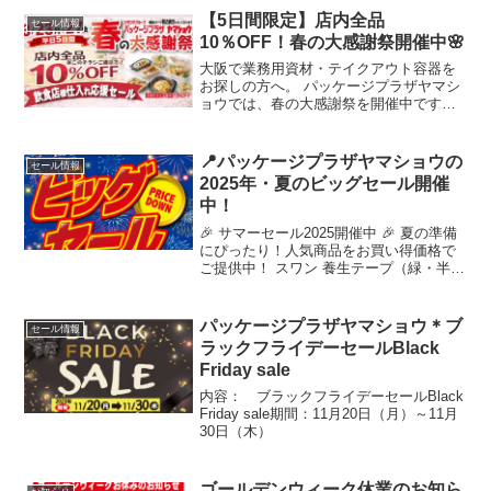
【5日間限定】店内全品
セール情報
10％OFF！春の大感謝祭開催中🌸
大阪で業務用資材・テイクアウト容器を
お探しの方へ。 パッケージプラザヤマシ
ョウでは、春の大感謝祭を開催中です。
今なら店内全品10％OFF。 仕入れのタイ
ミングとしてとてもおすすめです。 📞 在
庫・商品のお問い合わせはこちら 「これ
📍パッケージプラザヤマショウの
セール情報
ある？」...
2025年・夏のビッグセール開催
中！
🎉 サマーセール2025開催中 🎉 夏の準備
にぴったり！人気商品をお買い得価格で
ご提供中！ スワン 養生テープ（緑・半透
明） サイズ：50mm×25m価格：各188円
（税込） 不織布おしぼり 平型タイプ
180×240mm／200枚入り価格...
パッケージプラザヤマショウ＊ブ
セール情報
ラックフライデーセールBlack
Friday sale
内容： ブラックフライデーセールBlack
Friday sale期間：11月20日（月）～11月
30日（木）
ゴールデンウィーク休業のお知ら