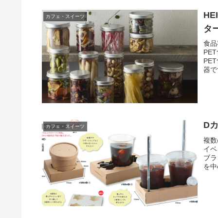
HE
カフェ・スイーツ
タ
食品
PE
PE
器で
D
カフェ・スイーツ
複数
イベ
ブラ
を中