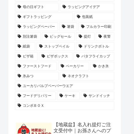
母の日ギフト
ラッピングアイデア
ギフトラッピング
包装紙
ラッピングペーパー
箸袋
フルカラー印刷
別注箸袋
ビッグセール
提灯
夜警
紙袋
ストップペイル
ドリンクボトル
ピザ箱
ピザボックス
バタフライカップ
ファーストフード
ベーカリー
かき氷
氷みつ
ネオクラフト
ユーカリパルプペーパーウエア
フードデリバリー
ケーキ
サンドイッチ
コンボＢＯＸ
【地蔵盆】名入れ提灯ご注
文受付中｜お孫さんへのプ