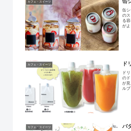
缶
カフェ・スイーツ
缶シ
のス
る容
がよ
ド
カフェ・スイーツ
ドリ
のド
が見
ルブ
バ
カフェ・スイーツ