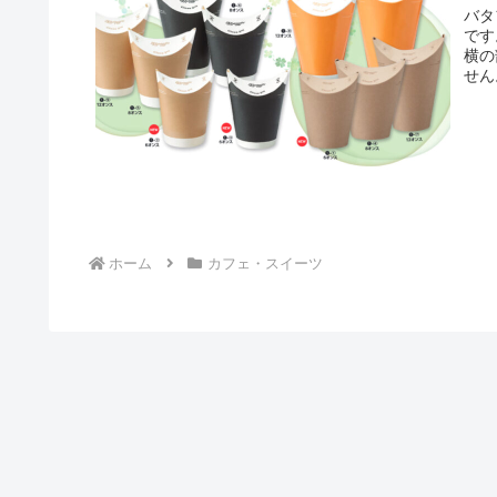
バタ
です
横の
せん
ホーム
カフェ・スイーツ