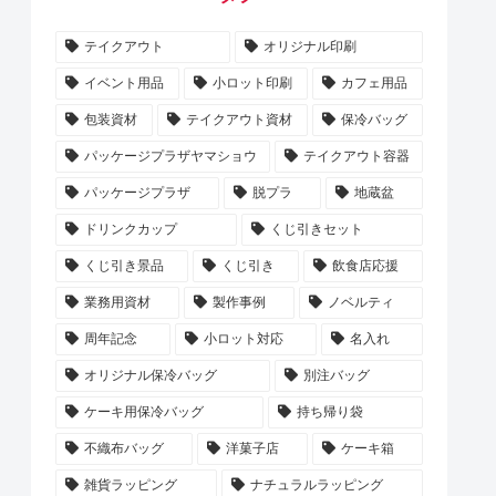
テイクアウト
オリジナル印刷
イベント用品
小ロット印刷
カフェ用品
包装資材
テイクアウト資材
保冷バッグ
パッケージプラザヤマショウ
テイクアウト容器
パッケージプラザ
脱プラ
地蔵盆
ドリンクカップ
くじ引きセット
くじ引き景品
くじ引き
飲食店応援
業務用資材
製作事例
ノベルティ
周年記念
小ロット対応
名入れ
オリジナル保冷バッグ
別注バッグ
ケーキ用保冷バッグ
持ち帰り袋
不織布バッグ
洋菓子店
ケーキ箱
雑貨ラッピング
ナチュラルラッピング