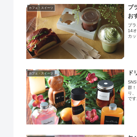
プ
カフェ・スイーツ
お
プラ
14オ
カップ
ド
カフェ・スイーツ
SN
群！
り、
です