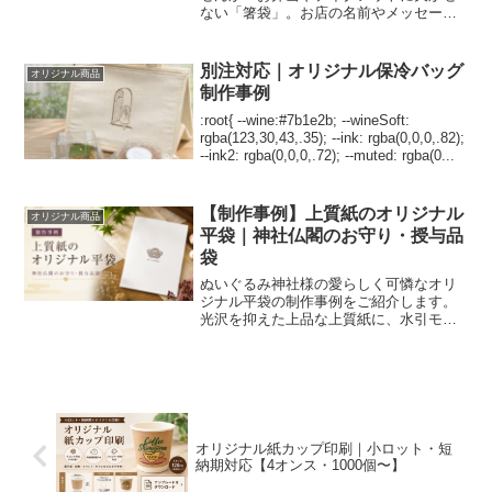
ない「箸袋」。お店の名前やメッセージ
を入れるだけで、お客様への印象やこだ
わりが伝わります。販促やブランディン
グにぴったりな名入れ箸袋をご紹介しま
別注対応｜オリジナル保冷バッグ
オリジナル商品
す。 ▲ 店名・TE...
制作事例
:root{ --wine:#7b1e2b; --wineSoft:
rgba(123,30,43,.35); --ink: rgba(0,0,0,.82);
--ink2: rgba(0,0,0,.72); --muted: rgba(0...
【制作事例】上質紙のオリジナル
オリジナル商品
平袋｜神社仏閣のお守り・授与品
袋
ぬいぐるみ神社様の愛らしく可憐なオリ
ジナル平袋の制作事例をご紹介します。
光沢を抑えた上品な上質紙に、水引モチ
ーフのロゴマークを4色フルカラーで印刷
しました。神社仏閣のお守りや授与品袋
を、小ロットからリーズナブルに製作し
たい方は必見です。
オリジナル紙カップ印刷｜小ロット・短
納期対応【4オンス・1000個〜】