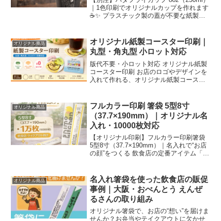
｜1色印刷でオリジナルカップを作れます
☕✨ プラスチック製の蓋が不要な紙製バ
タフライカップに、ロゴ・店名を1色印刷
してオリジナルカップを作成できます。
ブラックカップは、高級感の演出にもお
オリジナル紙製コースター印刷｜
オリジナル商品
すすめ...
丸型・角丸型 小ロット対応
版代不要・小ロット対応 オリジナル紙製
コースター印刷 お店のロゴやデザインを
入れて作れる、オリジナル紙製コースタ
ー。 丸型・角丸型から選べて、片面フル
カラー印刷に対応しています。 カフェ・
飲食店・イベント・ノベルティにおすす
フルカラー印刷 箸袋 5型8寸
オリジナル商品
めです。 お問い...
（37.7×190mm）｜オリジナル名
入れ・10000枚対応
【オリジナル印刷】フルカラー印刷箸袋
5型8寸（37.7×190mm）｜名入れで“お店
の顔”をつくる 飲食店の定番アイテム「箸
袋」を、フルカラー印刷でオリジナル
に。 テイクアウトやイベントでも、手に
取った瞬間に店名・世界観が伝わりま
名入れ箸袋を使った飲食店の販促
オリジナル商品
す。 ※...
事例｜大阪・おべんとう えんぜ
るさんの取り組み
オリジナル箸袋で、お店の“想い”を届けま
せんか？お弁当やテイクアウトに欠かせ