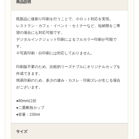
商品説明
既製品に後刷り印刷を行うことで、小ロット対応を実現。
レストラン・カフェ・イベント・セミナーなど、短納期をご希
望の場合にも対応可能です。
デジタルインクジェット印刷によるフルカラー印刷が可能で
す。
※写真印刷・白印刷には対応しておりません。
印刷版不要のため、比較的リーズナブルにオリジナルカップを
作成できます。
簡易印刷のため、多少の滲み・カスレ・印刷ズレが生じる場合
がございます。
●80mm口径
●二重断熱カップ
●容量：230ml
サイズ