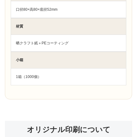
口径80×高80×底径52mm
材質
晒クラフト紙＋PEコーティング
小箱
1箱（1000個）
オリジナル印刷について