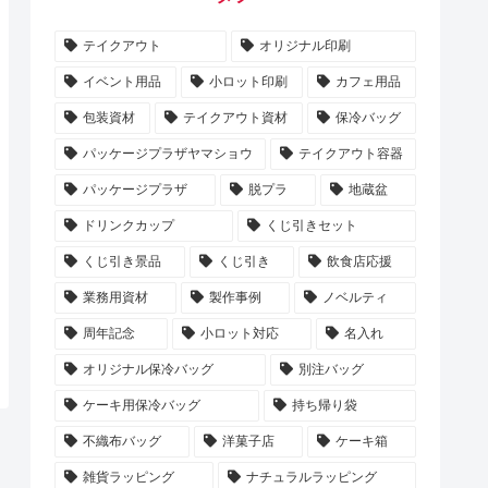
テイクアウト
オリジナル印刷
イベント用品
小ロット印刷
カフェ用品
包装資材
テイクアウト資材
保冷バッグ
パッケージプラザヤマショウ
テイクアウト容器
パッケージプラザ
脱プラ
地蔵盆
ドリンクカップ
くじ引きセット
くじ引き景品
くじ引き
飲食店応援
業務用資材
製作事例
ノベルティ
周年記念
小ロット対応
名入れ
オリジナル保冷バッグ
別注バッグ
ケーキ用保冷バッグ
持ち帰り袋
不織布バッグ
洋菓子店
ケーキ箱
雑貨ラッピング
ナチュラルラッピング