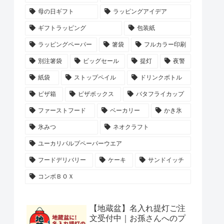
母の日ギフト
ラッピングアイデア
ギフトラッピング
包装紙
ラッピングペーパー
箸袋
フルカラー印刷
別注箸袋
ビッグセール
提灯
夜警
紙袋
ストップペイル
ドリンクボトル
ピザ箱
ピザボックス
バタフライカップ
ファーストフード
ベーカリー
かき氷
氷みつ
ネオクラフト
ユーカリパルプペーパーウエア
フードデリバリー
ケーキ
サンドイッチ
コンボＢＯＸ
【地蔵盆】名入れ提灯ご注
文受付中｜お孫さんへのプ