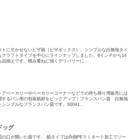
）
ウトに欠かせないピザ箱（ピザボックス）。シンプルな白無地タイ
なクラフトタイプを中心にラインナップしました。8インチから14
品揃えです。積み重ねに強くデリバリーに...
トアベーカリーやベーカリーコーナーなどでの持ち帰り用販売には
躍するパン用の包装紙材をピックアップ！フランスパン袋 白無地
ンプルなフランスパン袋です。S0041...
ドッグ
辺の口が開いた袋です。 紙タイプは内側PEラミネート加工でソー