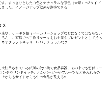
です。すっきりとした白色とナチュラルな茶色（未晒）の2タイプ
ました。イメージアップ効果が期待できる...
ＯＸ
ツ店や、ケーキを扱うベーカリーショップなどになくてはならない
ちろん、ご家庭での手作りケーキをお土産やプレゼントとして持っ
ネオクラフトキャリーBOXナチュラルなク...
て大注目されている紙製の使い捨て食品容器。その中でも窓付フー
でランチやサンドイッチ、ハンバーガーやフルーツなどを入れるの
上からもサイドからも中の食品が見えるの...