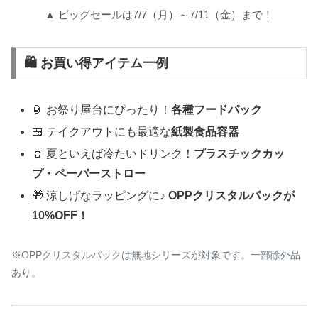
▲ ビッグセールは7/7（月）～7/11（金）まで！
🛍 お買い得アイテム一例
🏮 お祭り屋台にぴったり！
各種フードパック
🍱 テイクアウトにも最適な
紙製食品容器
🥤 夏といえば冷たいドリンク！
プラスチックカッ
プ・ペーパーストロー
🎁 涼しげなラッピングに♪
OPPクリスタルパックが
10%OFF！
※OPPクリスタルパックは無地シリーズが対象です。一部除外品
あり。