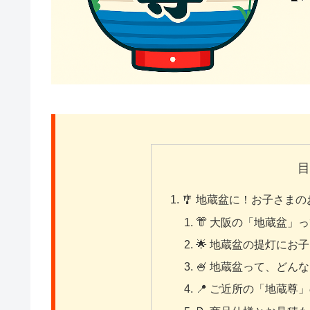
🎐 地蔵盆に！お子さま
👘 大阪の「地蔵盆」
🌟 地蔵盆の提灯にお
🍧 地蔵盆って、どん
📍 ご近所の「地蔵尊