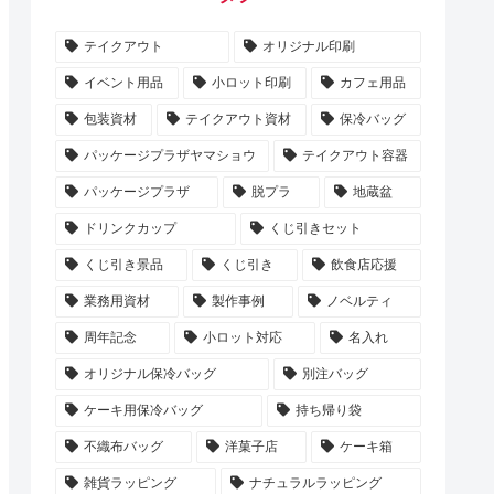
テイクアウト
オリジナル印刷
イベント用品
小ロット印刷
カフェ用品
包装資材
テイクアウト資材
保冷バッグ
パッケージプラザヤマショウ
テイクアウト容器
パッケージプラザ
脱プラ
地蔵盆
ドリンクカップ
くじ引きセット
くじ引き景品
くじ引き
飲食店応援
業務用資材
製作事例
ノベルティ
周年記念
小ロット対応
名入れ
オリジナル保冷バッグ
別注バッグ
ケーキ用保冷バッグ
持ち帰り袋
不織布バッグ
洋菓子店
ケーキ箱
雑貨ラッピング
ナチュラルラッピング