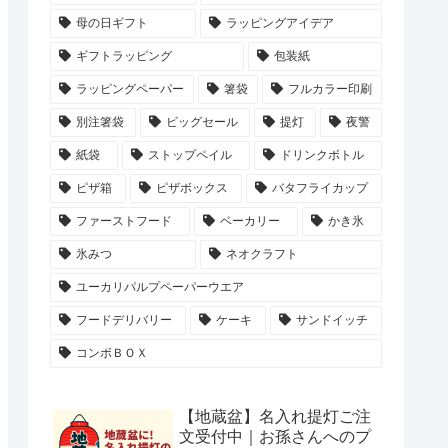
母の日ギフト
ラッピングアイデア
ギフトラッピング
包装紙
ラッピングペーパー
箸袋
フルカラー印刷
別注箸袋
ビッグセール
提灯
夜警
紙袋
ストップペイル
ドリンクボトル
ピザ箱
ピザボックス
バタフライカップ
ファーストフード
ベーカリー
かき氷
氷みつ
ネオクラフト
ユーカリパルプペーパーウエア
フードデリバリー
ケーキ
サンドイッチ
コンボＢＯＸ
【地蔵盆】名入れ提灯ご注
文受付中｜お孫さんへのプ