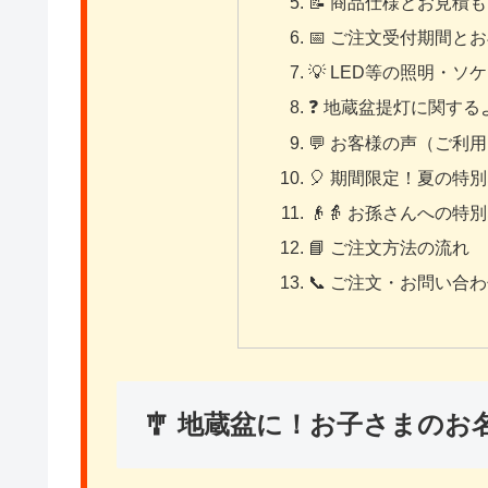
📝 商品仕様とお見積
📅 ご注文受付期間と
💡 LED等の照明・
❓ 地蔵盆提灯に関する
💬 お客様の声（ご利
🎈 期間限定！夏の特
👴👵 お孫さんへの
📘 ご注文方法の流れ
📞 ご注文・お問い合
🎐 地蔵盆に！お子さまの